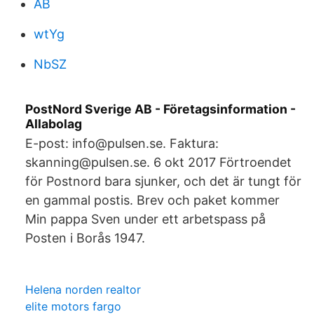
AB
wtYg
NbSZ
PostNord Sverige AB - Företagsinformation -
Allabolag
E-post: info@pulsen.se. Faktura:
skanning@pulsen.se. 6 okt 2017 Förtroendet
för Postnord bara sjunker, och det är tungt för
en gammal postis. Brev och paket kommer
Min pappa Sven under ett arbetspass på
Posten i Borås 1947.
Helena norden realtor
elite motors fargo