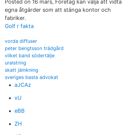
Posted on 16 mars, Företag kan välja att vidta
egna åtgärder som att stänga kontor och
fabriker.
Golf r fakta
vorda diffuser
peter bengtsson trädgård
vilket band södertälje
uralstring
skatt jämkning
sveriges basta advokat
aJCAz
vU
eBB
ZH