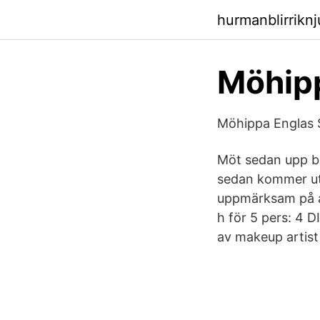
hurmanblirrikn
Möhipp
Möhippa Englas
Möt sedan upp br
sedan kommer ut 
uppmärksam på att
h för 5 pers: 4 D
av makeup artist 