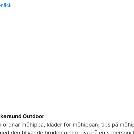
pnäck
skersund Outdoor
om ordnar möhippa, kläder för möhippan, tips på möhip
 med den blivande bruden och prova på en supersportb