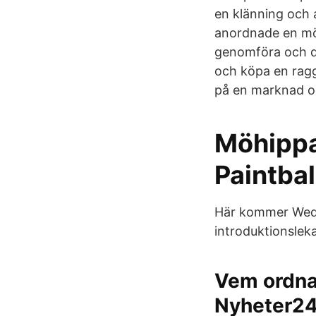
en klänning och a
anordnade en möh
genomföra och då
och köpa en ragg
på en marknad oc
Möhippa
Paintbal
Här kommer Weddin
introduktionslek
Vem ordna
Nyheter2