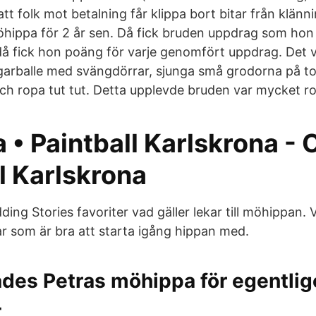
tt folk mot betalning får klippa bort bitar från klänn
ippa för 2 år sen. Då fick bruden uppdrag som hon 
 fick hon poäng för varje genomfört uppdrag. Det var
arballe med svängdörrar, sjunga små grodorna på to
h ropa tut tut. Detta upplevde bruden var mycket rol
 • Paintball Karlskrona -
l Karlskrona
g Stories favoriter vad gäller lekar till möhippan. V
ar som är bra att starta igång hippan med.
des Petras möhippa för egentlig
4