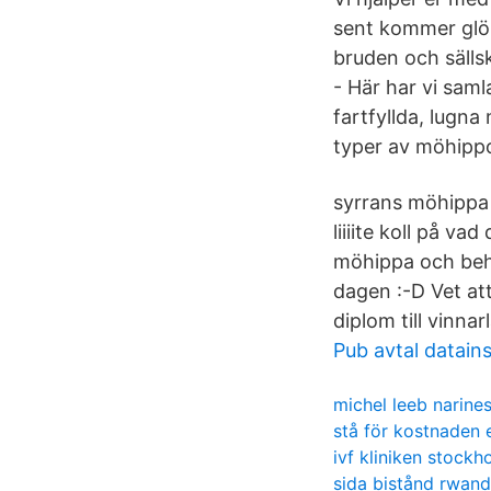
sent kommer glöm
bruden och sälls
- Här har vi saml
fartfyllda, lugna
typer av möhippor
syrrans möhippa
liiiite koll på v
möhippa och behö
dagen :-D Vet att
diplom till vinn
Pub avtal datain
michel leeb narine
stå för kostnaden 
ivf kliniken stockh
sida bistånd rwan