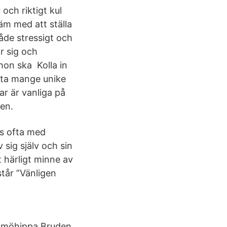
och riktigt kul
äm med att ställa
åde stressigt och
r sig och
hon ska Kolla in
ästa mange unike
ar är vanliga på
den.
ds ofta med
 sig själv och sin
t härligt minne av
tår ”Vänligen
en möhippa Bruden