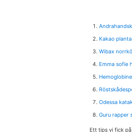
Andrahandsk
Kakao planta
Wibax norrk
Emma sofie 
Hemoglobine
Röstskådespe
Odessa kata
Guru rapper 
Ett tips vi fick 