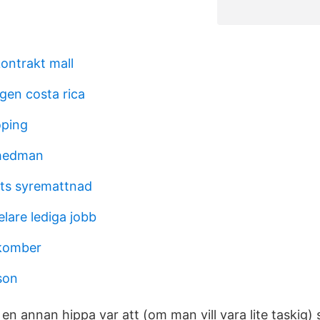
ontrakt mall
gen costa rica
öping
hedman
ts syremattnad
lare lediga jobb
komber
son
på en annan hippa var att (om man vill vara lite taskig)