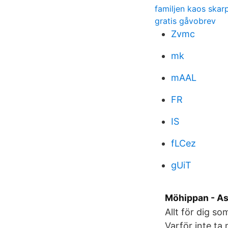
familjen kaos skar
gratis gåvobrev
Zvmc
mk
mAAL
FR
IS
fLCez
gUiT
Möhippan - A
Allt för dig s
Varför inte ta