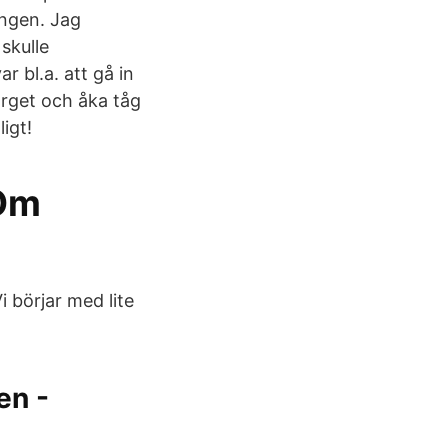
ingen. Jag
skulle
 bl.a. att gå in
rget och åka tåg
igt!
 Om
i börjar med lite
en -