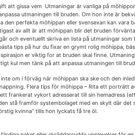
gift att gissa vem Utmaningar är vanliga på möhippor 
anpassa utmaningen till bruden. Om hon inte är bekv
ra den perfekta möhippan eller svensexan kan vara b
igast av allt är att möhippan blir det bruden förvänta
r och eventuellt skriva en lista på utmaningar som 
 bästa tips på hur du fixar en grymt rolig möhippa, b
nspirasjon er viktig for at bruden skal finne. Utmaning
tigt kul men tänk på att anpassa utmaningen till bru
å inte om i förväg när möhippan ska ske och den inle
appning. Flera tips för möhippa – Rita ett porträtt av
tt frankerat vykort adresserat till sin hemadress (et
den stå framför systembolaget med en skylt där det s
örstig kvinna” tills hon lyckats få tre öl.
d färdiga paket eller skräddarsydda upplevelser för 