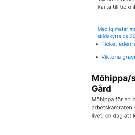
karta till tio 
Med iq mäter man
skidskytte os 2
Ticket edenr
Viktoria grav
Möhippa/s
Gård
Möhippa för en b
arbetskamraten - 
livet, en dag at