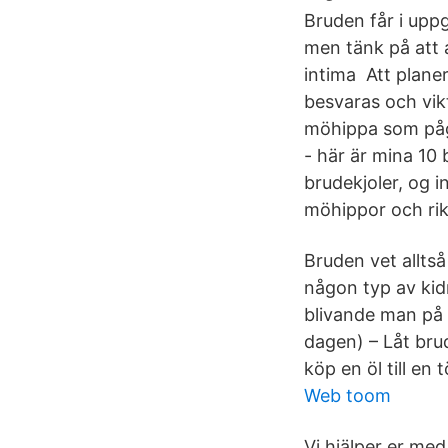
Bruden får i upp
men tänk på att 
intima Att plane
besvaras och vikt
möhippa som pågå
- här är mina 10
brudekjoler, og i
möhippor och rik
Bruden vet allts
någon typ av kidn
blivande man på e
dagen) – Låt bru
köp en öl till en t
Web toom
Vi hjälper er me