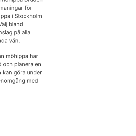
maningar för
ippa i Stockholm
Välj bland
nslag på alla
ada vän.
en möhippa har
ed och planera en
n kan göra under
atgenomgång med