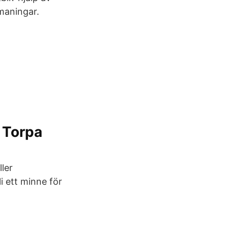
tmaningar.
 Torpa
ler
li ett minne för