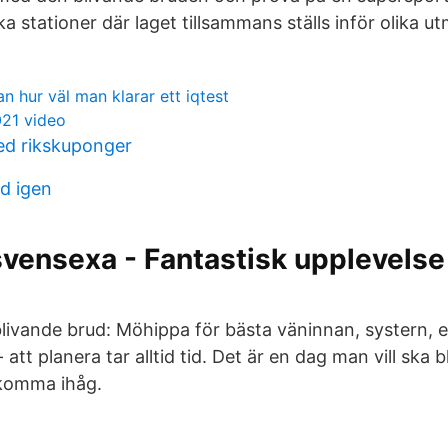
olika stationer där laget tillsammans ställs inför olika u
 hur väl man klarar ett iqtest
021 video
ed rikskuponger
id igen
vensexa - Fantastisk upplevelse
livande brud: Möhippa för bästa väninnan, systern, el
att planera tar alltid tid. Det är en dag man vill ska b
t komma ihåg.