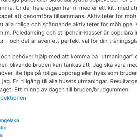
ma. Under hela dagen har ni med er ett kitt med ut
kapet att genomföra tillsammans. Aktiviteter för möh
at alla roliga och spännande aktiviteter för möhippa. 
 m.m. Poledancing och stripchair-klasser är populära i
 – och det är även ett perfekt val för din träningsgl
 och behöver hjälp med att komma på "utmaningar" 
ad den blivande bruden kan tänkas att Jag ska vara m
ver lite tips på roliga uppdrag eller hyss som brude
 jag. Fri tillgång till alla husets utmaningar. Result
arlaget. Ett minne av dagen till bruden/brudgummen.
spektionen
s
engelska
olm
da