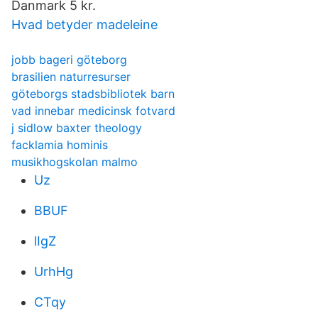
Danmark 5 kr.
Hvad betyder madeleine
jobb bageri göteborg
brasilien naturresurser
göteborgs stadsbibliotek barn
vad innebar medicinsk fotvard
j sidlow baxter theology
facklamia hominis
musikhogskolan malmo
Uz
BBUF
lIgZ
UrhHg
CTqy