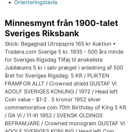
Orienteringstavla
Minnesmynt från 1900-talet
Sveriges Riksbank
Skick: Begagnad Utropspris 165 kr Auktion •
Tradera.com Sverige 5 kr. 1935 - 500 års minde
for Sveriges Rigsdag Tilføj til ønskeliste
Jubilæums 5 kr i sølv præget i anledning af 500
året for Sveriges Rigsdag. 5 KR / PLIKTEN
FRAMFOR ALLT / Crowned shield GUSTAF VI
ADOLF SVERIGES KONUNG / 1972 / Head left
Coin value - $1-2 . 5 kronor 1952 silver
commemorative coin 70th Birthday of King 5 KR
/ GA VI / 11-XI 1952 / SVENSK OLDINGS
BEFRAMJARE / Crowned monogram GUSTAF VI
ADOLF SVERIGES KONUNG / Head left Coin