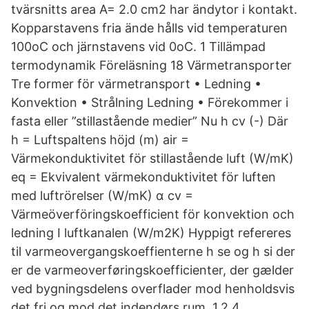
tvärsnitts area A= 2.0 cm2 har ändytor i kontakt.
Kopparstavens fria ände hålls vid temperaturen
100oC och järnstavens vid 0oC. 1 Tillämpad
termodynamik Föreläsning 18 Värmetransporter
Tre former för värmetransport • Ledning •
Konvektion • Strålning Ledning • Förekommer i
fasta eller ”stillastående medier” Nu h cv (-) Där
h = Luftspaltens höjd (m) air =
Värmekonduktivitet för stillastående luft (W/mK)
eq = Ekvivalent värmekonduktivitet för luften
med luftrörelser (W/mK) α cv =
Värmeöverföringskoefficient för konvektion och
ledning I luftkanalen (W/m2K) Hyppigt refereres
til varmeovergangskoeffienterne h se og h si der
er de varmeoverføringskoefficienter, der gælder
ved bygningsdelens overflader mod henholdsvis
det fri og mod det indendørs rum. 1.2.4