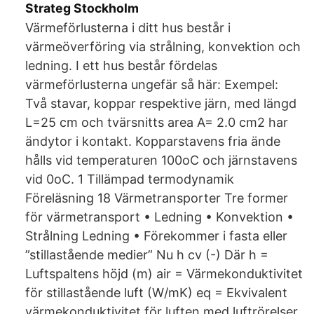
Strateg Stockholm
Värmeförlusterna i ditt hus består i
värmeöverföring via strålning, konvektion och
ledning. I ett hus består fördelas
värmeförlusterna ungefär så här: Exempel:
Två stavar, koppar respektive järn, med längd
L=25 cm och tvärsnitts area A= 2.0 cm2 har
ändytor i kontakt. Kopparstavens fria ände
hålls vid temperaturen 100oC och järnstavens
vid 0oC. 1 Tillämpad termodynamik
Föreläsning 18 Värmetransporter Tre former
för värmetransport • Ledning • Konvektion •
Strålning Ledning • Förekommer i fasta eller
”stillastående medier” Nu h cv (-) Där h =
Luftspaltens höjd (m) air = Värmekonduktivitet
för stillastående luft (W/mK) eq = Ekvivalent
värmekonduktivitet för luften med luftrörelser