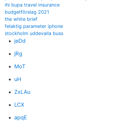
ihi bupa travel insurance
budgetförslag 2021
the white brief
felaktig parameter iphone
stockholm uddevalla buss
jeDd
jRg
MoT
uH
ZxLAu
LCX
apqE