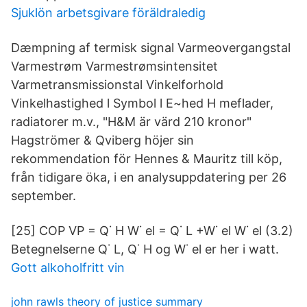
Sjuklön arbetsgivare föräldraledig
Dæmpning af termisk signal Varmeovergangstal
Varmestrøm Varmestrømsintensitet
Varmetransmissionstal Vinkelforhold
Vinkelhastighed l Symbol l E~hed H meflader,
radiatorer m.v., "H&M är värd 210 kronor"
Hagströmer & Qviberg höjer sin
rekommendation för Hennes & Mauritz till köp,
från tidigare öka, i en analysuppdatering per 26
september.
[25] COP VP = Q˙ H W˙ el = Q˙ L +W˙ el W˙ el (3.2)
Betegnelserne Q˙ L, Q˙ H og W˙ el er her i watt.
Gott alkoholfritt vin
john rawls theory of justice summary